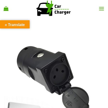
Ski
t
conten
Translate »