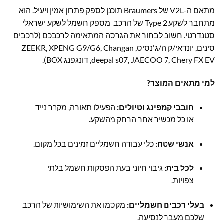
מתאם ה-V2L של Braumers תוכנן לספק פתרון אמין ויעיל. הוא
מתחבר לשקע Type 2 של הרכב ומספק חשמל לשקע ישראלי
סטנדרטי. חשוב לבחור את הגרסה המתאימה לרכבכם (לרכבים
סינים, יונדאי/קיה/ג'נסיס, ZEEKR, XPENG G9/G6, Changan
deepal s07, JAECOO 7, Chery FX EV, דונגפנג BOX).
למי מתאים המוצר?
חובבי קמפינג וטיולים:
הפעילו תאורה, מקרר נייד
או כל מכשיר אחר הרחק מהשקע.
אנשי שטח:
כלי עבודה חשמליים זמינים בכל מקום.
לכל בית:
גיבוי חיוני בעת הפסקות חשמל בלתי
צפויות.
בעלי רכבים חשמליים:
מקסמו את השימושיות של הרכב
שלכם מעבר לנסיעה.