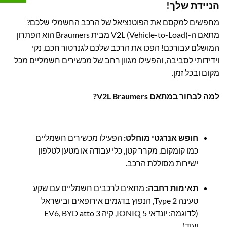
הניידת שלך!
מחפשים למקסם את הפוטנציאל של הרכב החשמלי שלכם?
מתאם ה-V2L (Vehicle-to-Load) מבית Braumers הוא הפתרון
המושלם עבורכם! הפכו את הרכב שלכם לגנרטור חכם, נקי
וידידותי לסביבה, והפעילו מגוון רחב של מכשירים חשמליים מכל
מקום ובכל זמן.
למה לבחור במתאם V2L Braumers?
חופש אנרגטי מוחלט:
הפעילו מכשירים חשמליים
כמו קומקום, מקרר קטן, כלי עבודה או מטען לטלפון
ישירות מסוללת הרכב.
תאימות רחבה:
מתאים לרכבים חשמליים עם שקע
טעינה Type 2, הנפוץ בדגמים אירופאים ובישראל
(לדוגמה: יונדאי IONIQ 5, קיה EV6, BYD atto 3
ועוד).