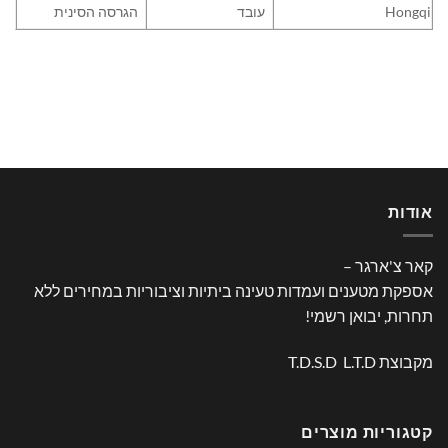
Hongqi
עובד
הגרסה הסינית
אודות
קאר צ'ארגר –
אספקת מטענים ועמדות טעינה ביתיות וציבוריות במחירים ללא
תחרות, יבואן רשמי!
מקבוצת T.D.S.D L.T.D
קטגוריות מוצרים