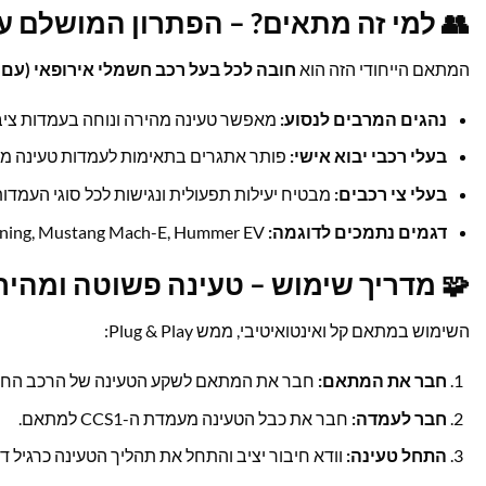
מי זה מתאים? – הפתרון המושלם עבורך
כל בעל רכב חשמלי אירופאי (עם חיבור CCS2)
המתאם הייחודי הזה הוא
 בעמדות ציבוריות רבות המיועדות ל-CCS1.
נהגים המרבים לנסוע:
אתגרים בתאימות לעמדות טעינה מקומיות.
בעלי רכבי יבוא אישי:
בטיח יעילות תפעולית ונגישות לכל סוגי העמדות.
בעלי צי רכבים:
Ford F150 Lightning, Mustang Mach-E, Hummer EV, ורכבים בעלי חיבור CCS1/Type1.
דגמים נתמכים לדוגמה:
 מדריך שימוש – טעינה פשוטה ומהירה
השימוש במתאם קל ואינטואיטיבי, ממש Plug & Play:
אם לשקע הטעינה של הרכב החשמלי שלך (CCS2).
חבר את המתאם:
חבר את כבל הטעינה מעמדת ה-CCS1 למתאם.
חבר לעמדה:
 והתחל את תהליך הטעינה כרגיל דרך עמדת הטעינה.
התחל טעינה: