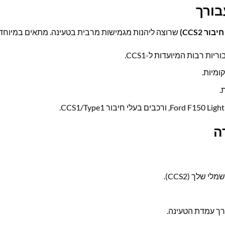
👥 ל
וצה ליהנות מגמישות מרבית בטעינה. מתאים במיוחד ל:
חובה ל
מאפשר טעינה מהירה ונוחה
פותר 
מ

חבר את המת
וודא חיבור יציב