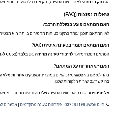
נתק בבטחה:
לאחר סיום הטעינה, נתק את כבל הטעינה מהמתאם
שאלות נפוצות (FAQ)
האם המתאם פוגע בסוללת הרכב?
לא! המתאם תוכנן ועומד בתקני בטיחות מחמירים ביותר. הוא מבטיח 
האם המתאם תומך בטעינה איטית (AC)?
המתאם הנוכחי מיועד
לחיבורי טעינה מהירה DC בלבד (CCS2 ל-CCS1)
האם יש אחריות על המתאם?
בהחלט! אנו ב-CarCharger גאים במוצרינו ומעניקים
אחריות מלאה
צרו קשר עם שירות הלקוחות שלנו.
אל תפספסו!
שדרגו את חווית הטעינה שלכם עוד היום ובחרו במתאם האולטימטיב
📞
חייגו עכשיו: 037281198
|
פתרונות טעינה מתקדמים
|
אביזרים ל