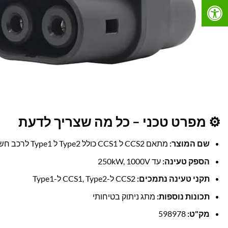
⚙️ מפרט טכני – כל מה שצריך לדעת
שם המוצר:
מתאם CCS2 ל CCS1 כולל Type2 ל Type1 לרכב חשמלי אמריקאי
הספק טעינה:
עד 250kW, 1000V
תקני טעינה נתמכים:
CCS2 ל-CCS1, Type2 ל-Type1
תכונות נוספות:
מתג ניתוק בטיחותי
מק"ט:
598978