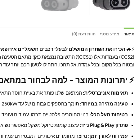
תיאור
מידע נוסף
חוות דעת (0)
⚡🚗
הכירו את הפתרון המושלם לבעלי רכבים חשמליים אירופאי
(CCS2) בעמדות אלו (CCS1)? התשובה נמצאת כאן! מתאם הטעינה החדשני שלנו,
ובטוח בכל מקום ובכל עמדה. אל תחכו, התחילו לטעון חכם יותר עוד הי
⚡ יתרונות המוצר – למה לבחור במתאם 
תאימות אוניברסלית:
המתאם שלנו פותר את בעיית חוסר התאימות של רכבים אירופאיים (CCS2) למטענים ייעודיים לרכבים אמר
טעינה מהירה במיוחד:
תומך בהספקים גבוהים של עד 250kW ו-1000V, מה שמבטיח טעינה מהירה ויעילה במיוחד. חסכו זמן יקר וחזרו לכביש במהירות שיא.
בטיחות מעל הכל:
בנוי מחומרים פלסטיים תרמו-עמידים ועומד ב
פתרון Plug & Play נייד:
עיצוב קומפקטי וקל משקל מאפשר נשיאה נ
עמידות לאורך זמן:
מיוצר מחומרים איכותיים המבטיחים עמידות 