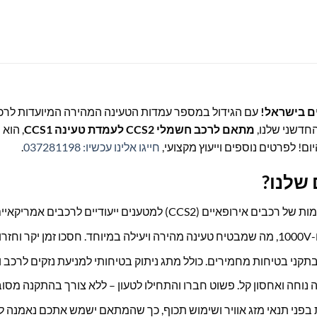
ם בישראל!
עם הגידול במספר עמדות הטעינה המהירה המיועדות לרכב
מתאם לרכב חשמלי CCS2 לעמדת טעינה CCS1
, הוא
ום! לפרטים נוספים וייעוץ מקצועי,
חייגו אלינו עכשיו: 037281198
.
שלנו?
יקאיים (CCS1). סוף סוף תוכלו לטעון את הרכב שלכם בכל עמדה!
תקני בטיחות מחמירים. כולל מתג ניתוק בטיחותי למניעת נזקים לרכב
וחה ואחסון קל. פשוט חברו והתחילו לטעון – ללא צורך בהתקנה מסוב
בפני תנאי מזג אוויר ושימוש תכוף, כך שהמתאם ישמש אתכם נאמנה לא