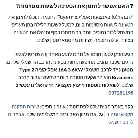
❓ האם אפשר לתזמן את הטעינה לשעות מסוימות?
✅ בהחלט! באמצעות אפליקציית Tuya החכמה, תוכלו לתזמן את
הטעינה לשעות מסוימות ביום, למשל לשעות הלילה בהן תעריפי
החשמל לרוב נמוכים יותר. כך תחסכו כסף ותנהלו את הטעינה
בצורה יעילה וחכמה, ישירות מהסמארטפון שלכם.
הגיע הזמן לטעון חכם! אל תחכו לרגע האחרון! הצטרפו לאלפי
נהגים שכבר נהנים מחופש ונוחות בטעינת הרכב החשמלי שלהם.
מטען נייד לרכב חשמלי 16A 3.6KW אפליקציה Type 2
Braumers
הוא ההשקעה הטובה ביותר שתעשו עבור הרכב
שלכם.
לשאלות נוספות וייעוץ מקצועי, חייגו אלינו עכשיו:
037281198
בקר באתר הבית שלנו לפתרונות טעינה נוספים:
שירות התקנה
מקצועי ומהיר
| גלו את מגוון האביזרים המשלימים שלנו:
אביזרים
לרכב חשמלי