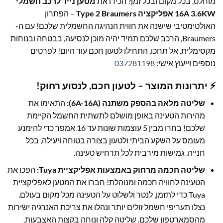
מוחלט, בכל מקום ובכל זמן? הכירו את
מטען נייד לרכב חשמלי
16A 3.6KW אפליקציה Type 2 Braumers
– הפתרון
האולטימטיבי שישנה את חווית הנהיגה החשמלית שלכם! עם ה-
Braumers, הרכב שלכם תמיד יהיה מוכן לנסיעה, בבטחה ובנוחות
מקסימלית. אל תחכו, התחילו לטעון חכם עוד היום! לפרטים
נוספים וייעוץ אישי:
037281198
⚡ יתרונות המוצר – לטעון חכם, לנסוע רחוק!
שליטה מלאה בהספק משתנה (6A-16A):
התאימו את
מהירות הטעינה באופן מושלם לתשתית החשמל הקיימת
שלכם! בחרו מבין 5 עוצמות שונות עד 16 אמפר כדי להימנע
מעומס על השקע הביתי ולטעון בצורה בטוחה ויעילה, בכל
חנייה. גמישות מירבית לכל תרחיש טעינה.
שליטה חכמה מרחוק באמצעות אפליקציית Tuya:
הפכו את
הטעינה לחוויה חכמה ומנוהלת! חברו את המטען לאפליקציית
Tuya כדי לתזמן, לנטר ולשלוט על הטעינה מכל מקום בעולם.
נצלו תעריפי חשמל זולים יותר ונהלו את צריכת האנרגיה ישירות
מהסמארטפון שלכם. שליטה קלה ונוחה בקצות האצבעות.