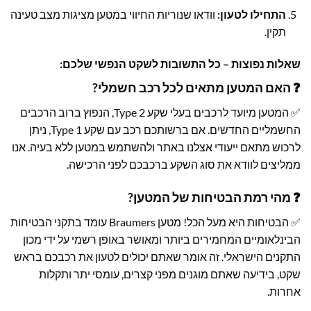
התחילו לטעון:
וודאו שנוריות החיווי במטען מציגות מצב טעינה
תקין.
שאלות נפוצות – כל התשובות לשקט הנפשי שלכם:
❓ האם המטען מתאים לכל רכב חשמלי?
✅ המטען מיועד לרכבים בעלי שקע Type 2, הנפוץ ברוב הרכבים
החשמליים החדשים. אם ברשותכם רכב עם שקע Type 1, ניתן
לרכוש מתאם ייעודי אצלנו באתר ולהשתמש במטען ללא בעיה. אנו
ממליצים לוודא את סוג השקע ברכבכם לפני הרכישה.
❓ מהי רמת הבטיחות של המטען?
✅ הבטיחות היא מעל הכל! מטען Braumers עומד בתקני הבטיחות
הבינלאומיים המחמירים ביותר ומאושר באופן רשמי על ידי מכון
התקנים הישראלי. זה אומר שאתם יכולים לטעון את רכבכם בראש
שקט, בידיעה שאתם מוגנים מפני קצרים, עומסי יתר ותקלות
אחרות.