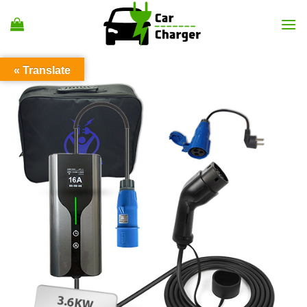
Ski
t
conten
Translate »