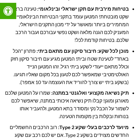
בטיחות מירבית עם תקן ישראלי ובינלאומי:
טעינה בראש
שקט מובטחת! המטען עומד בתקני הבטיחות הבינלאומיים
המחמירים ביותר ומאושר על ידי מכון התקנים הישראלי,
המעניק לכם הגנה מלאה ושקט נפשי עבורכם ועבור הרכב
שלכם. בטיחות קודמת לכל!
מוכן לכל שקע: חיבור סיקון עם מתאם ביתי:
פתרון "הכל
באחד" לטעינת שטח ובית! המטען מגיע עם חיבור סיקון חזק
וכולל מתאם ייעודי לשקע ביתי רגיל. זהו המטען הנייד
האולטימטיבי שמאפשר לכם לטעון בכל מקום שאליו תגיעו.
(בשקע ביתי יש צורך להוריד את העוצמה עד 10 אמפר).
תיק נשיאה מקצועי ואלגנטי במתנה:
שמרו על המטען שלכם
מאורגן ומוגן! קבלו תיק נשיאה איכותי במתנה, שיאפשר לכם
לשמור על הכבל נקי ומסודר בתא המטען, ולהעביר אותו
בנוחות ובקלות בין מקומות הטעינה.
מיועד לרכבים בעלי שקע Type 2:
רוב הרכבים החשמליים
החדשים מצוידים בשקע Type 2. אם יש לכם רכב עם שקע