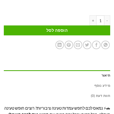
כמות של מטען נייד לרכב חשמלי 16A 3.6KW אפליקציה Type 2 Braumers
הוספה לסל
תיאור
מידע נוסף
חוות דעת (0)
🚗⚡ נמאס לכם לחפש עמדות טעינה ציבוריות? רוצים חופש טעינה