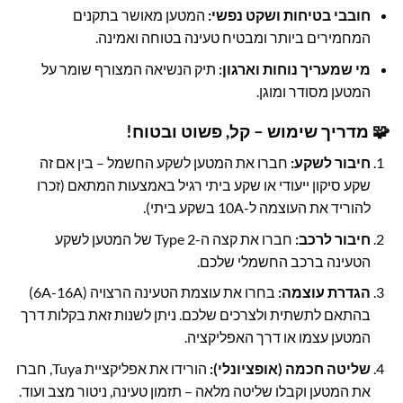
חובבי בטיחות ושקט נפשי:
המטען מאושר בתקנים
המחמירים ביותר ומבטיח טעינה בטוחה ואמינה.
מי שמעריך נוחות וארגון:
תיק הנשיאה המצורף שומר על
המטען מסודר ומוגן.
🧩 מדריך שימוש – קל, פשוט ובטוח!
חיבור לשקע:
חברו את המטען לשקע החשמל – בין אם זה
שקע סיקון ייעודי או שקע ביתי רגיל באמצעות המתאם (זכרו
להוריד את העוצמה ל-10A בשקע ביתי).
חיבור לרכב:
חברו את קצה ה-Type 2 של המטען לשקע
הטעינה ברכב החשמלי שלכם.
הגדרת עוצמה:
בחרו את עוצמת הטעינה הרצויה (6A-16A)
בהתאם לתשתית ולצרכים שלכם. ניתן לשנות זאת בקלות דרך
המטען עצמו או דרך האפליקציה.
שליטה חכמה (אופציונלי):
הורידו את אפליקציית Tuya, חברו
את המטען וקבלו שליטה מלאה – תזמון טעינה, ניטור מצב ועוד.