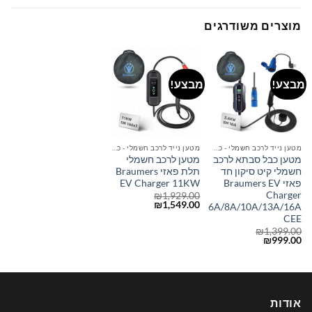
מוצרים משודרגים
מבצע!
מבצע!
מטען נייד לרכב חשמלי - כבל סבתא
מטען נייד לרכב חשמלי - כבל סבתא
מטען כבל סבתא לרכב
מטען לרכב חשמלי
חשמלי קיט סיקון חד
תלת פאזי Braumers
פאזי Braumers EV
EV Charger 11KW
Charger
₪
1,929.00
המחיר
המחיר
₪
1,549.00
6A/8A/10A/13A/16A
המקורי
הנוכחי
CEE
היה:
הוא:
₪1,549.00.
₪1,929.00.
₪
1,399.00
המחיר
המחיר
₪
999.00
המקורי
הנוכחי
היה:
הוא:
₪999.00.
₪1,399.00.
אודות