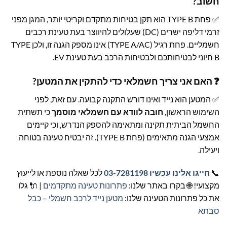
חשוב?
✅ פחת TYPE B הוא תקן בטיחות מתקדם וקריטי יותר, המגן מפני
זרמי דליפה ישרים (DC) שעלולים להיווצר בעת טעינת רכבים
חשמליים. פחת רגיל (TYPE A/AC) אינו מספק הגנה זו, ולכן TYPE
B חיוני לבטיחותכם ולבטיחות הרכב בעת טעינת EV.
❓ האם אני צריך חשמלאי כדי להתקין את המטען?
✅ המטען הוא נייד ואינו דורש התקנה קבועה. עם זאת, לפני
השימוש הראשון,
חובה לוודא עם חשמלאי מוסמך
כי תשתית
החשמל הביתית תקינה ומתאימה להספק הנדרש, וכי קיימים
אמצעי הגנה מתאימים (פחת TYPE B). זה יבטיח טעינה בטוחה
ויעילה.
📞
חייגו אלינו עכשיו 03-7281198
לכל שאלה נוספת או לייעוץ
מקצועי! 🌐 בקרו באתר שלנו:
פתרונות טעינה מתקדמים
| 🔌 גלו
את כל פתרונות הטעינה שלנו:
מטען נייד לרכב חשמלי – כבל
סבתא