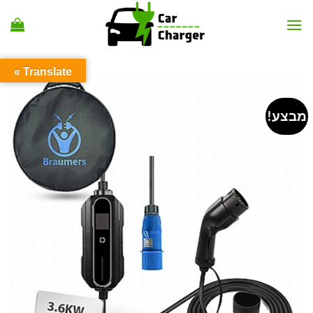
Ski
t
conten
Translate »
מבצע!