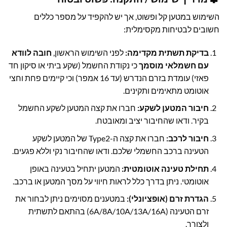
השימוש במטען קל ופשוט, אך יש להקפיד על מספר כללים
חשובים לבטיחות מקסימלית:
בדיקת תשתית מקדימה:
לפני השימוש הראשון,
חובה לוודא
עם חשמלאי מוסמך
כי נקודת החשמל (שקע ביתי או סיקון חד
פאזי) עומדת בזרם הנדרש (עד 16 אמפר) וכי קיימים פחת וחצי
אוטומט מתאימים ותקינים.
חיבור המטען לשקע:
חברו את קצה המטען לשקע החשמל
בקיר. ודאו שהחיבור יציב ומאובטח.
חיבור לרכב:
חברו את קצה ה-Type2 של המטען לשקע
הטעינה ברכב החשמלי שלכם. ודאו שהחיבור נקי וללא פגעים.
תחילת טעינה אוטומטית:
המטען יתחיל בטעינה באופן
אוטומטי. ניתן בדרך כלל לראות חיווי על מסך המטען או ברכב.
הגדרת זרם (אופציונלי):
במטענים מסוימים ניתן לבחור את
זרם הטעינה (6A/8A/10A/13A/16A) בהתאם לתשתית
ולצורך.