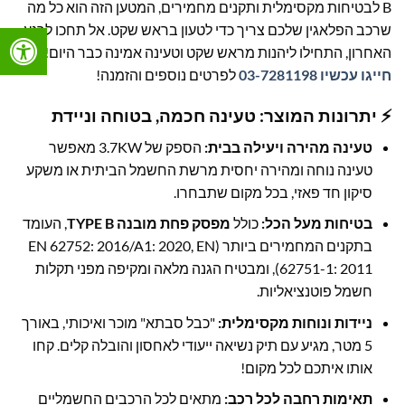
B לבטיחות מקסימלית ותקנים מחמירים, המטען הזה הוא כל מה
שרכב הפלאגין שלכם צריך כדי לטעון בראש שקט. אל תחכו לרגע
האחרון, התחילו ליהנות מראש שקט וטעינה אמינה כבר היום! 📞
חייגו עכשיו 03-7281198
לפרטים נוספים והזמנה!
⚡ יתרונות המוצר: טעינה חכמה, בטוחה וניידת
טעינה מהירה ויעילה בבית:
הספק של 3.7KW מאפשר
טעינה נוחה ומהירה יחסית מרשת החשמל הביתית או משקע
סיקון חד פאזי, בכל מקום שתבחרו.
בטיחות מעל הכל:
כולל
מפסק פחת מובנה TYPE B
, העומד
בתקנים המחמירים ביותר (EN 62752: 2016/A1: 2020, EN
62751-1: 2011), ומבטיח הגנה מלאה ומקיפה מפני תקלות
חשמל פוטנציאליות.
ניידות ונוחות מקסימלית:
"כבל סבתא" מוכר ואיכותי, באורך
5 מטר, מגיע עם תיק נשיאה ייעודי לאחסון והובלה קלים. קחו
אותו איתכם לכל מקום!
תאימות רחבה לכל רכב:
מתאים לכל הרכבים החשמליים