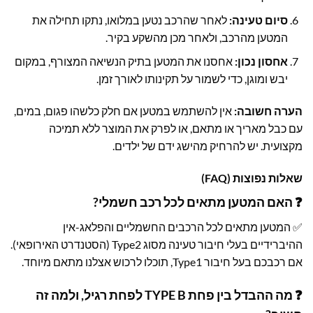
סיום טעינה:
לאחר שהרכב נטען במלואו, נתקו תחילה את
המטען מהרכב, ולאחר מכן מהשקע בקיר.
אחסון נכון:
אחסנו את המטען בתיק הנשיאה המצורף, במקום
יבש ומוגן, כדי לשמור על תקינותו לאורך זמן.
הערה חשובה:
אין להשתמש במטען אם חלק כלשהו פגום, במים,
עם כבל מאריך או מתאם, או לפרק את המוצר ללא תמיכה
מקצועית. יש להרחיק מהישג ידם של ילדים.
שאלות נפוצות (FAQ)
❓ האם המטען מתאים לכל רכב חשמלי?
✅ המטען מתאים לכל הרכבים החשמליים והפלאג-אין
ההיברידיים בעלי חיבור טעינה מסוג Type2 (הסטנדרט האירופאי).
אם רכבכם בעל חיבור Type1, תוכלו לרכוש אצלנו מתאם מיוחד.
❓ מה ההבדל בין פחת TYPE B לפחת רגיל, ולמה זה