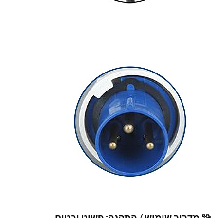
🧩 מדריך שימוש / התקנה: פשוט ובטוח