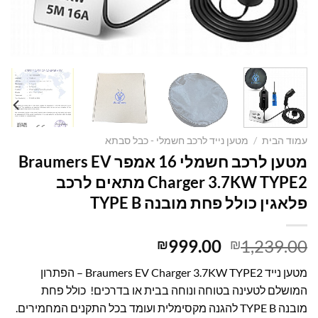
עמוד הבית
/
מטען נייד לרכב חשמלי - כבל סבתא
מטען לרכב חשמלי 16 אמפר Braumers EV
Charger 3.7KW TYPE2 מתאים לרכב
פלאגין כולל פחת מובנה TYPE B
המחיר
המחיר
999.00
1,239.00
₪
₪
המקורי
הנוכחי
מטען נייד Braumers EV Charger 3.7KW TYPE2 – הפתרון
היה:
הוא:
המושלם לטעינה בטוחה ונוחה בבית או בדרכים! כולל פחת
₪999.00.
₪1,239.00.
מובנה TYPE B להגנה מקסימלית ועומד בכל התקנים המחמירים.