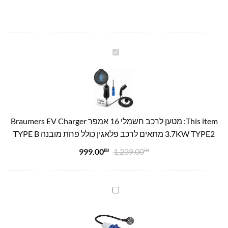
מטען
לרכב
חשמלי
16
אמפר
Braumers
This item:
מטען לרכב חשמלי 16 אמפר Braumers EV Charger
EV
3.7KW TYPE2 מתאים לרכב פלאגין כולל פחת מובנה TYPE B
Charger
3.7KW
₪
₪
999.00
1,239.00
TYPE2
מתאים
לרכב
מתאם
פלאגין
לרכב
כולל
חשמלי
פחת
בין
מובנה