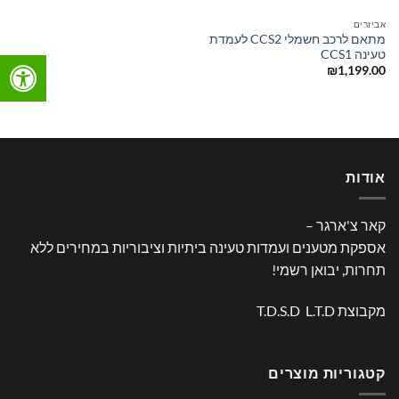
אביזרים
מתאם לרכב חשמלי CCS2 לעמדת
טעינה CCS1
₪
1,199.00
אודות
קאר צ'ארגר –
אספקת מטענים ועמדות טעינה ביתיות וציבוריות במחירים ללא
תחרות, יבואן רשמי!
מקבוצת T.D.S.D L.T.D
קטגוריות מוצרים