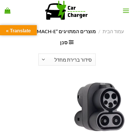
Ski
t
conten
Translate »
עמוד הבית
/
מוצרים המתויגים “MUSTANG MACH-E”
סנן