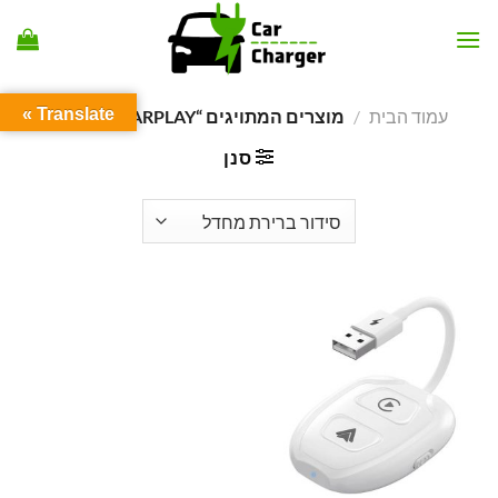
Ski
t
conten
Translate »
עמוד הבית
/
מוצרים המתויגים “CARPLAY אלחוטי”
סנן