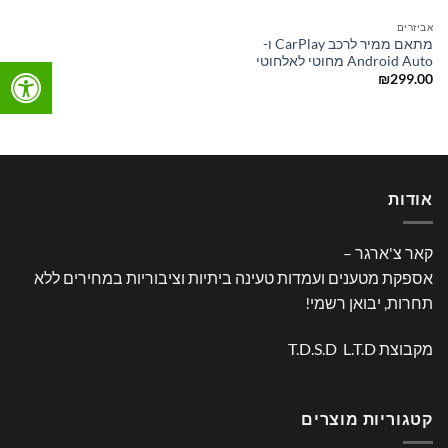
אביזרים
מתאם ממיר לרכב CarPlay ו-
Android Auto מחוטי לאלחוטי
₪
299.00
אודות
קאר צ'ארגר –
אספקת מטענים ועמדות טעינה ביתיות וציבוריות במחירים ללא
תחרות, יבואן רשמי!
מקבוצת T.D.S.D L.T.D
קטגוריות מוצרים