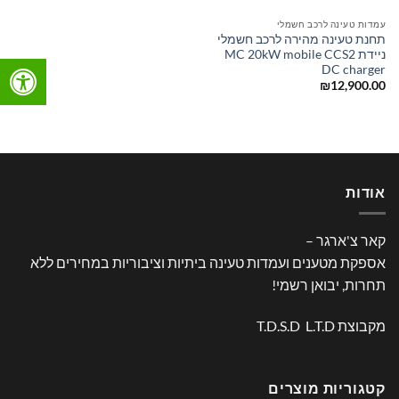
עמדות טעינה לרכב חשמלי
תחנת טעינה מהירה לרכב חשמלי
ניידת MC 20kW mobile CCS2
DC charger
₪
12,900.00
אודות
קאר צ'ארגר –
אספקת מטענים ועמדות טעינה ביתיות וציבוריות במחירים ללא
תחרות, יבואן רשמי!
מקבוצת T.D.S.D L.T.D
קטגוריות מוצרים